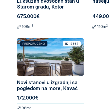
Luksuzan dvosoban stan u
naselju
Starom gradu, Kotor
675.000€
449.0
2
2
108m
110m
PREPORUČENO
ID
13564
Novi stanovi u izgradnji sa
pogledom na more, Kavač
172.000€
2
38m