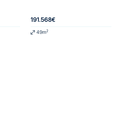
191.568€
2
49m