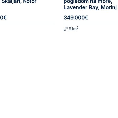
 Škaljari, Kotor
pogledom na more,
Lavender Bay, Morinj
00€
349.000€
2
91m