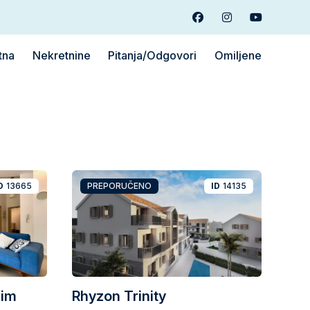
Facebook
Instagram
Youtube
tna
Nekretnine
Pitanja/Odgovori
Omiljene
D
13665
PREPORUČENO
ID
14135
nim
Rhyzon Trinity