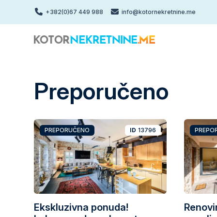
Skip
+382(0)67 449 988
info@kotornekretnine.me
to
main
content
Preporučeno
PREPORUČENO
ID
13796
PREPO
Ekskluzivna ponuda!
Renovi