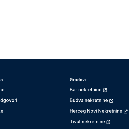
ta
Gradovi
ne
Bar nekretnine
Odgovori
Budva nekretnine
ke
Herceg Novi Nekretnine
Tivat nekretnine