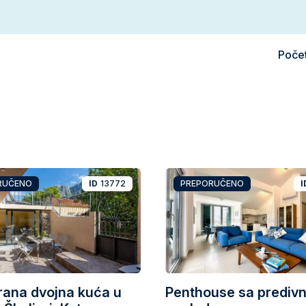
Poče
RUČENO
ID
13772
PREPORUČENO
I
rana dvojna kuća u
Penthouse sa prediv