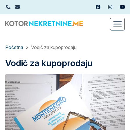
Skip
+382(0)67 449 988
info@kotornekretnine.me
Facebook
Instagram
You
to
main
content
Početna
Vodič za kupoprodaju
Vodič za kupoprodaju