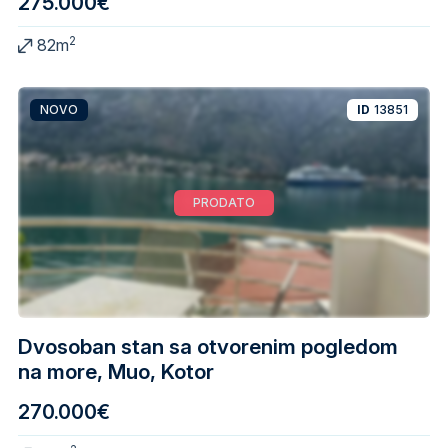
275.000€
2
82m
NOVO
ID
13851
PRODATO
Dvosoban stan sa otvorenim pogledom
na more, Muo, Kotor
270.000€