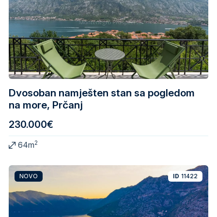
Dvosoban namješten stan sa pogledom
na more, Prčanj
230.000€
2
64m
NOVO
ID
11422