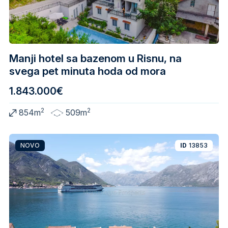
Manji hotel sa bazenom u Risnu, na
svega pet minuta hoda od mora
1.843.000€
2
2
854m
509m
NOVO
ID
13853