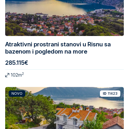
Atraktivni prostrani stanovi u Risnu sa
bazenom i pogledom na more
285.115€
2
102m
NOVO
ID
11423