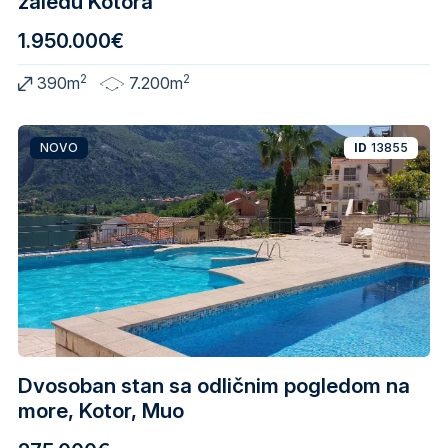
zaleđu Kotora
1.950.000€
2
2
390m
7.200m
NOVO
ID
13855
Dvosoban stan sa odličnim pogledom na
more, Kotor, Muo