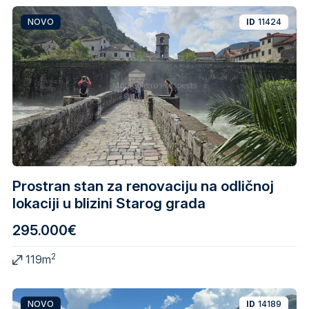
NOVO
ID
11424
Prostran stan za renovaciju na odličnoj
lokaciji u blizini Starog grada
295.000€
2
119m
NOVO
ID
14189