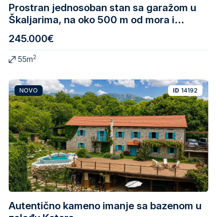
Prostran jednosoban stan sa garažom u
Škaljarima, na oko 500 m od mora i
Starog grada Kotora
245.000€
2
55m
NOVO
ID
14192
Autentično kameno imanje sa bazenom u