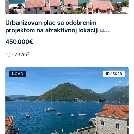
Urbanizovan plac sa odobrenim
projektom na atraktivnoj lokaciji u
Dobroti
450.000€
2
732m
NOVO
ID
15028