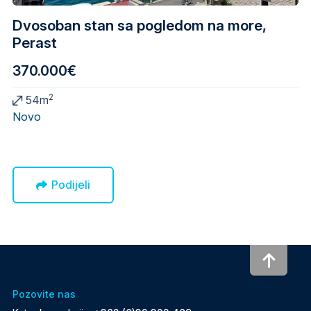
Dvosoban stan sa pogledom na more,
Perast
370.000€
2
54m
Novo
Podijeli
To to
Pozovite nas