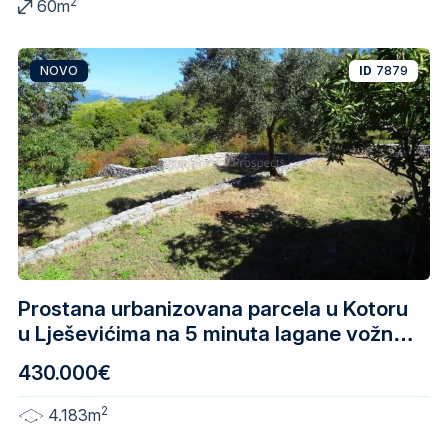
2
60m
NOVO
ID
7879
Prostana urbanizovana parcela u Kotoru
u Lješevićima na 5 minuta lagane vožnje
od mora
430.000€
2
4.183m