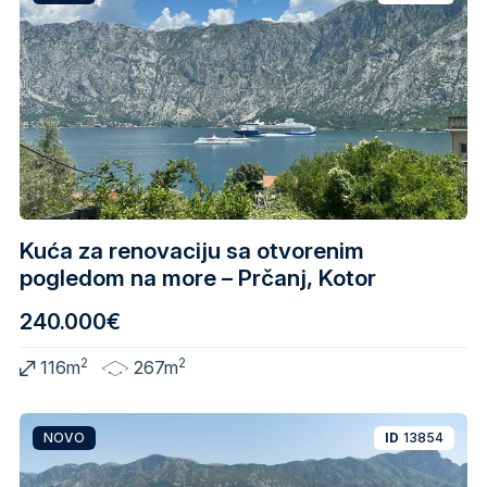
Kuća za renovaciju sa otvorenim
pogledom na more – Prčanj, Kotor
240.000€
2
2
116m
267m
NOVO
ID
13854