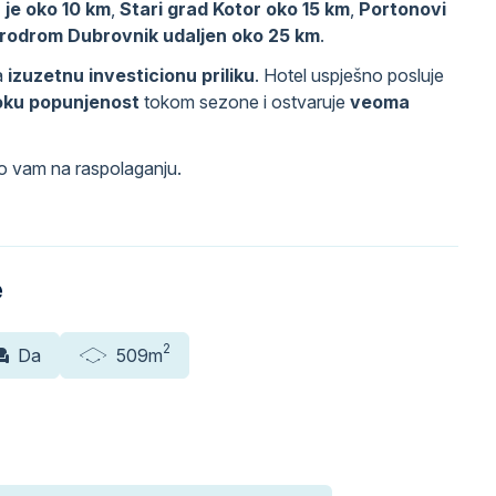
 je oko 10 km
,
Stari grad Kotor oko 15 km
,
Portonovi
rodrom Dubrovnik udaljen oko 25 km
.
a
izuzetnu investicionu priliku
. Hotel uspješno posluje
oku popunjenost
tokom sezone i ostvaruje
veoma
mo vam na raspolaganju.
e
2
Da
509m