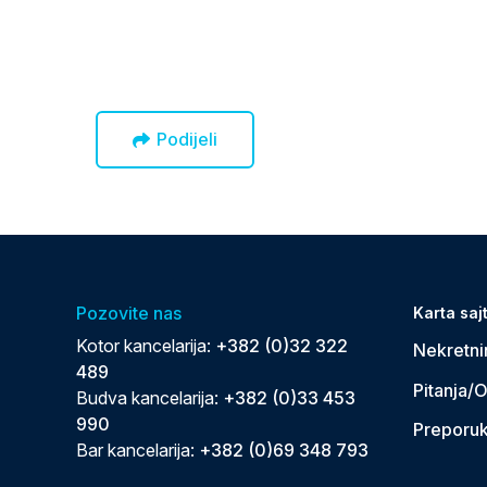
Podijeli
Pozovite nas
Karta saj
Kotor kancelarija:
+382 (0)32 322
Nekretni
489
Pitanja/
Budva kancelarija:
+382 (0)33 453
990
Preporu
Bar kancelarija:
+382 (0)69 348 793