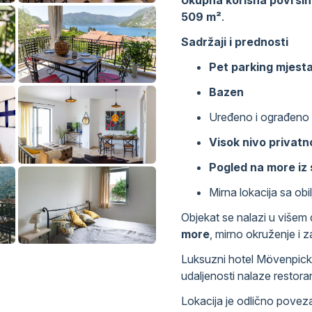
509 m²
.
Sadržaji i prednosti
Pet parking mjest
Bazen
Uređeno i ograđeno 
Visok nivo privatn
Pogled na more iz 
Mirna lokacija sa obi
Objekat se nalazi u višem
more
, mirno okruženje i 
Luksuzni hotel Mövenpick
udaljenosti nalaze restorani
Lokacija je odlično poveza