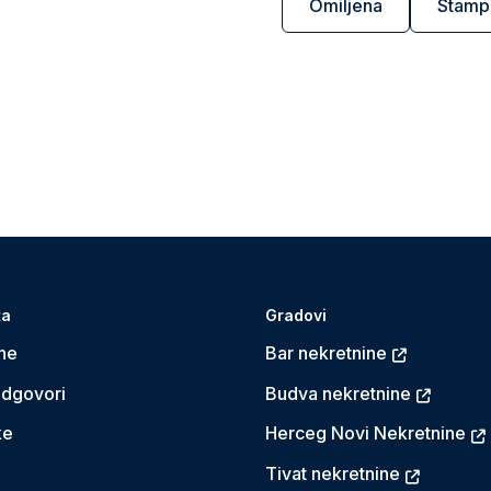
Omiljena
Štamp
ta
Gradovi
ne
Bar nekretnine
Odgovori
Budva nekretnine
ke
Herceg Novi Nekretnine
Tivat nekretnine