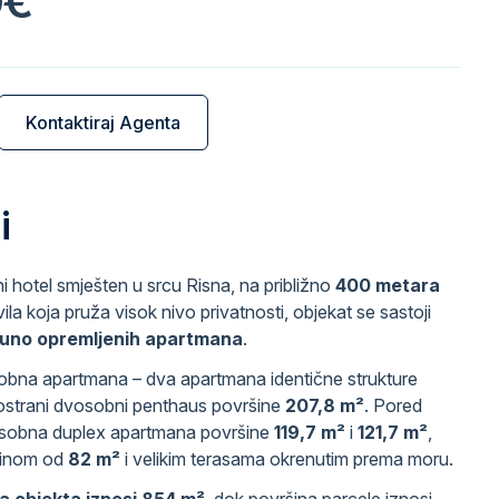
0€
Kontaktiraj Agenta
i
i hotel smješten u srcu Risna, na približno
400 metara
ila koja pruža visok nivo privatnosti, objekat se sastoji
tpuno opremljenih apartmana
.
obna apartmana – dva apartmana identične strukture
rostrani dvosobni penthaus površine
207,8 m²
. Pored
rosobna duplex apartmana površine
119,7 m²
i
121,7 m²
,
šinom od
82 m²
i velikim terasama okrenutim prema moru.
a objekta iznosi 854 m²
, dok površina parcele iznosi