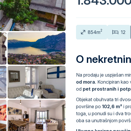
1.843.00
2
854m
12
O nekretnin
Na prodaju je uspješan min
od mora
. Koncipiran kao v
od
pet prostranih i po
Objekat obuhvata tri dvos
površine po
102,6 m²
i p
toga, u ponudi su i dva t
oba sa unutrašnjom povr
Ukupna korisna površin