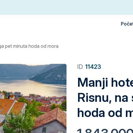
Poče
ga pet minuta hoda od mora
ID
11423
Manji hot
Risnu, na
hoda od 