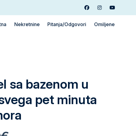
Facebook
Instagram
Youtube
tna
Nekretnine
Pitanja/Odgovori
Omiljene
el sa bazenom u
 svega pet minuta
mora