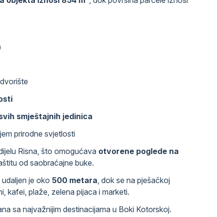
a
dvorište
osti
svih smještajnih jedinica
ljem prirodne svjetlosti
 dijelu Risna, što omogućava
otvorene poglede na
zaštitu od saobraćajne buke.
 udaljen je oko
500 metara
, dok se na pješačkoj
, kafei, plaže, zelena pijaca i marketi.
na sa najvažnijim destinacijama u Boki Kotorskoj.