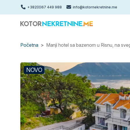
Skip
+382(0)67 449 988
info@kotornekretnine.me
to
main
content
Početna
Manji hotel sa bazenom u Risnu, na sve
NOVO