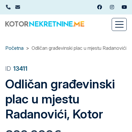
Skip
+382(0)67 449 988
info@kotornekretnine.me
Facebook
Instagram
You
to
main
content
Početna
Odličan građevinski plac u mjestu Radanovići, K
ID
13411
Odličan građevinski
plac u mjestu
Radanovići, Kotor