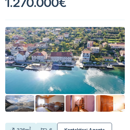
1.270.000€
2
326m
6
Kontaktiraj Agenta