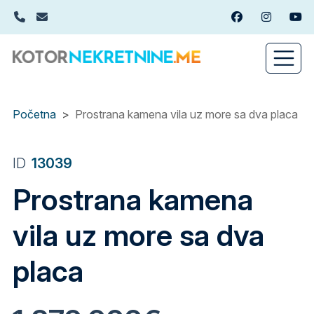
Skip
+382(0)67 449 988
info@kotornekretnine.me
Facebook
Instagram
You
to
main
content
Početna
Prostrana kamena vila uz more sa dva placa
ID
13039
Prostrana kamena
vila uz more sa dva
placa