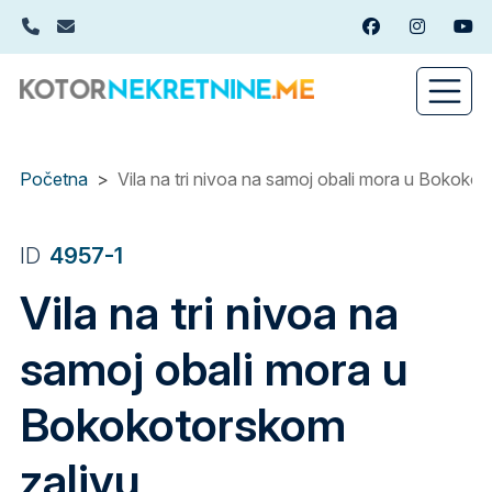
Skip
+382(0)67 449 988
info@kotornekretnine.me
Facebook
Instagram
You
to
main
content
Početna
Vila na tri nivoa na samoj obali mora u Bokoko
ID
4957-1
Vila na tri nivoa na
samoj obali mora u
Bokokotorskom
zalivu