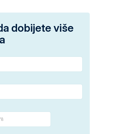
da dobijete više
ja