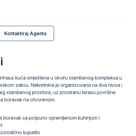
€
Kontaktiraj Agenta
i
unhaus kuća smještena u okviru stambenog kompleksa u
skom zalivu. Nekretnina je organizovana na dva nivoa i
eg stambenog prostora, uz prostranu terasu površine
 za boravak na otvorenom.
vni boravak sa potpuno opremljenom kuhinjom i
et
 porodično kupatilo