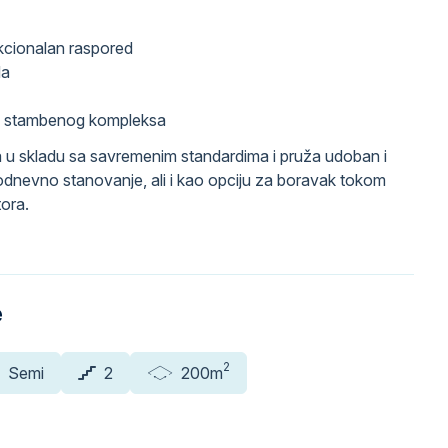
kcionalan raspored
da
ru stambenog kompleksa
 u skladu sa savremenim standardima i pruža udoban i
odnevno stanovanje, ali i kao opciju za boravak tokom
tora.
e
2
Semi
2
200m