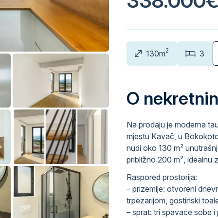
338.000
2
130m
3
O nekretnin
Na prodaju je moderna ta
mjestu Kavač, u Bokokotor
nudi oko 130 m² unutrašnj
približno 200 m², idealnu
Raspored prostorija:
– prizemlje: otvoreni dne
trpezarijom, gostinski toal
– sprat: tri spavaće sobe i