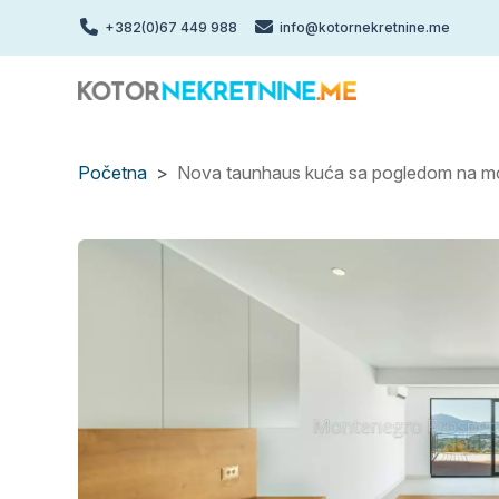
Skip
+382(0)67 449 988
info@kotornekretnine.me
to
main
content
Početna
Nova taunhaus kuća sa pogledom na mo