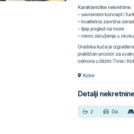
Karakteristike nekretnine:
– savremeni koncept i fun
– kvalitetna završna obra
– lijep pogled na more
– mirno okruženje u okvi
Gradska kuća je izgrađena
praktičan prostor za svak
odmora u blizini Tivta i Ko
Kotor
Detalji nekretnin
2
Da