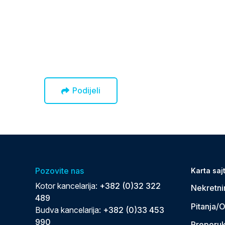
Podijeli
Pozovite nas
Karta saj
Kotor kancelarija:
+382 (0)32 322
Nekretni
489
Pitanja/
Budva kancelarija:
+382 (0)33 453
990
Preporu