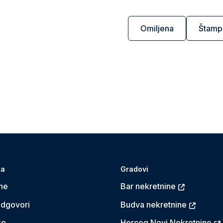
Omiljena
Štamp
ta
Gradovi
ne
Bar nekretnine
Odgovori
Budva nekretnine
ke
Herceg Novi Nekretnine