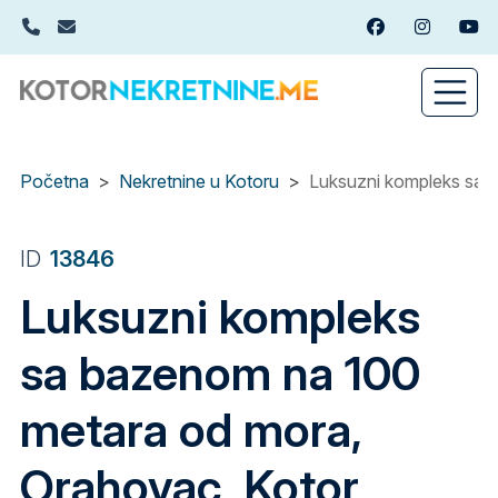
Skip
+382(0)67 449 988
info@kotornekretnine.me
Facebook
Instagram
You
to
main
content
Početna
Nekretnine u Kotoru
Luksuzni kompleks sa 
ID
13846
Luksuzni kompleks
sa bazenom na 100
metara od mora,
Orahovac, Kotor