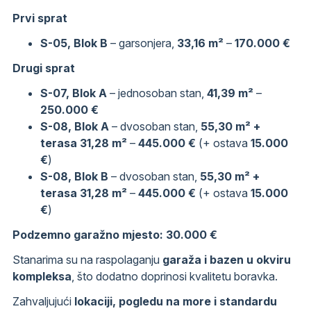
Prvi sprat
S-05, Blok B
– garsonjera,
33,16 m²
–
170.000 €
Drugi sprat
S-07, Blok A
– jednosoban stan,
41,39 m²
–
250.000 €
S-08, Blok A
– dvosoban stan,
55,30 m² +
terasa 31,28 m²
–
445.000 €
(+ ostava
15.000
€
)
S-08, Blok B
– dvosoban stan,
55,30 m² +
terasa 31,28 m²
–
445.000 €
(+ ostava
15.000
€
)
Podzemno garažno mjesto:
30.000 €
Stanarima su na raspolaganju
garaža i bazen u okviru
kompleksa
, što dodatno doprinosi kvalitetu boravka.
Zahvaljujući
lokaciji, pogledu na more i standardu