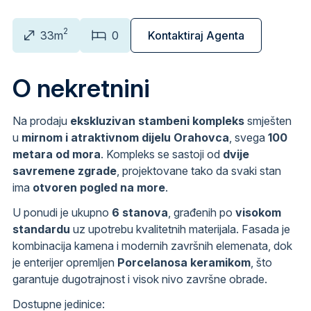
2
33m
0
Kontaktiraj Agenta
O nekretnini
Na prodaju
ekskluzivan stambeni kompleks
smješten
u
mirnom i atraktivnom dijelu Orahovca
, svega
100
metara od mora
. Kompleks se sastoji od
dvije
savremene zgrade
, projektovane tako da svaki stan
ima
otvoren pogled na more
.
U ponudi je ukupno
6 stanova
, građenih po
visokom
standardu
uz upotrebu kvalitetnih materijala. Fasada je
kombinacija kamena i modernih završnih elemenata, dok
je enterijer opremljen
Porcelanosa keramikom
, što
garantuje dugotrajnost i visok nivo završne obrade.
Dostupne jedinice: